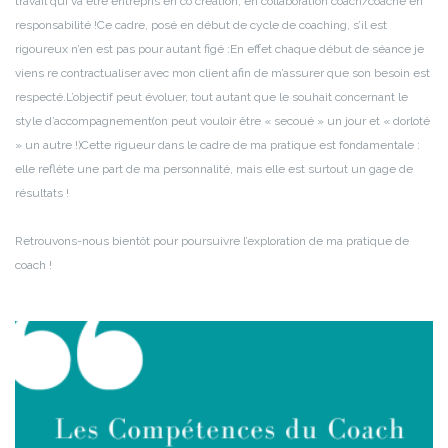
travail qui va être entrepris en co création, en collaboration coach/coaché en
responsabilité !
Ce cadre, posé en début de cycle de coaching, s’il est
rigoureux n’en est pas pour autant figé :
En effet chaque début de séance je
viens re contractualiser avec mon client afin de m’assurer que son besoin est
respecté.
L’objectif peut évoluer, tout autant que le souhait concernant le
style d’accompagnement
(on peut vouloir être « secoué » un jour et « dorloté
» un autre !)
Cette rigueur dans le cadre de ma pratique est fondamentale :
elle reflète une part de ma personnalité, mais elle est surtout un gage de
résultats !
Retrouvons-nous bientôt pour poursuivre l’exploration de ma pratique de
coach !