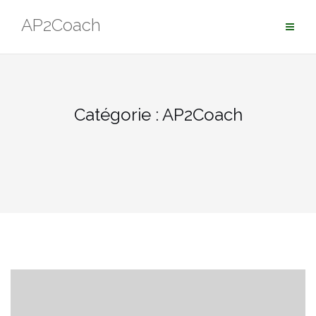
Aller
AP2Coach
au
contenu
Catégorie :
AP2Coach