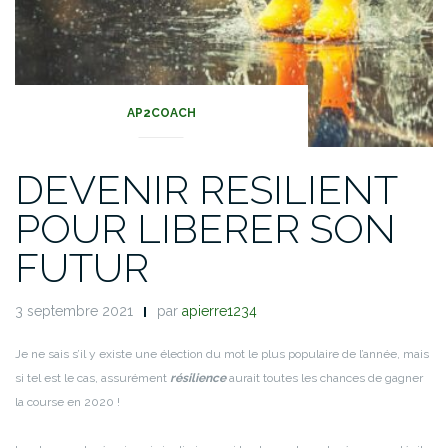
AP2COACH
DEVENIR RESILIENT
POUR LIBERER SON
FUTUR
3 septembre 2021
par
apierre1234
Je ne sais s’il y existe une élection du mot le plus populaire de l’année, mais
si tel est le cas, assurément
résilience
aurait toutes les chances de gagner
la course en 2020 !