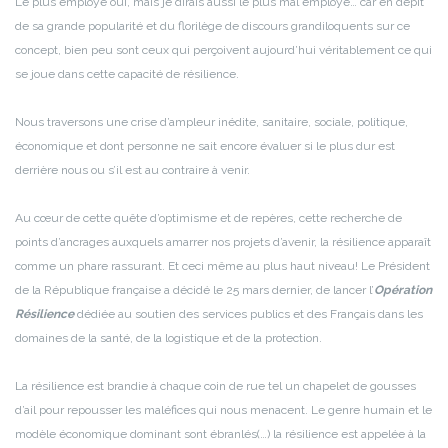
Le plus employé oui, mais je dirais aussi le plus mal employé… car en dépit
de sa grande popularité et du florilège de discours grandiloquents sur ce
concept, bien peu sont ceux qui perçoivent aujourd’hui véritablement ce qui
se joue dans cette capacité de résilience.
Nous traversons une crise d’ampleur inédite, sanitaire, sociale, politique,
économique et dont personne ne sait encore évaluer si le plus dur est
derrière nous ou s’il est au contraire à venir.
Au cœur de cette quête d’optimisme et de repères, cette recherche de
points d’ancrages auxquels amarrer nos projets d’avenir, la résilience apparaît
comme un phare rassurant. Et ceci même au plus haut niveau! Le Président
de la République française a décidé le 25 mars dernier, de lancer l’
Opération
Résilience
dédiée au soutien des services publics et des Français dans les
domaines de la santé, de la logistique et de la protection.
La résilience est brandie à chaque coin de rue tel un chapelet de gousses
d’ail pour repousser les maléfices qui nous menacent. Le genre humain et le
modèle économique dominant sont ébranlés(…) la résilience est appelée à la