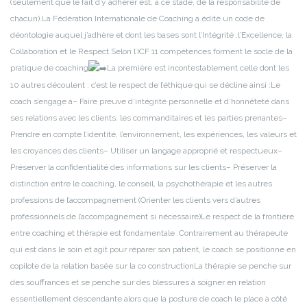
(seulement que le fait d’y adhérer est, à ce stade, de la responsabilité de
chacun).
La Fédération Internationale de Coaching a édité un code de
déontologie auquel j’adhère et dont les bases sont l’Intégrité ,l’Excellence, la
Collaboration et le Respect.
Selon l’ICF 11 compétences forment le socle de la
pratique de coaching
La première est incontestablement celle dont les
10 autres découlent : c’est le respect de l’éthique qui se décline ainsi :
Le
coach s’engage à
– Faire preuve d’intégrité personnelle et d’honnêteté dans
ses relations avec les clients, les commanditaires et les parties prenantes
–
Prendre en compte l’identité, l’environnement, les expériences, les valeurs et
les croyances des clients
– Utiliser un langage approprié et respectueux
–
Préserver la confidentialité des informations sur les clients
– Préserver la
distinction entre le coaching, le conseil, la psychothérapie et les autres
professions de l’accompagnement (Orienter les clients vers d’autres
professionnels de l’accompagnement si nécessaire)
Le respect de la frontière
entre coaching et thérapie est fondamentale :
Contrairement au thérapeute
qui est dans le soin et agit pour réparer son patient, le coach se positionne en
copilote de la relation basée sur la co construction
La thérapie se penche sur
des souffrances et se penche sur des blessures à soigner en relation
essentiellement descendante alors que la posture de coach le place à côté