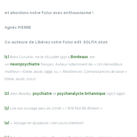
et abordons notre Futur avec enthousiasme !
Agnès PIERRE
Co-auteure de Libérez votre Futur edt. SOLFIA 2020
[1]
Boris Cyrulnik, né le 26 juillet 1937 à
Bordeaux
, est
un
neuropsychiatre
français. Auteur notamment de «
Un merveilleux
malheur
» (Odile Jacob, 1999), ou «
Résiliences. Connaissances de base
»
(Odile Jacob, 2012)
[2]
John Bowlby,
psychiatre
et
psychanalyste
britannique
(1907-1990)
[3]
Lire son ouvrage paru en 2008 «
I Will Not Be Broken »
[4]
«
Voyage en dysplasie »
(en cours d’édition)