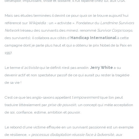
désespoir, impuissant, triste et solitaire, il fut rapatrié chez lui, aux USA.
Mais ses études terminées il devint ce pour quoi on le trouve aujourd’hui
référencé sur
Wikipédia
: un « activiste ». Fondateur du
Landmine Survivors
Network
(réseau des survivants des mines), renommé
Survivor Corps
(corps
des survivants), il collabora aux côtés d’
Handicap International
à cette
campagne dont je parle plus haut et qui a obtenu le prix Nobel de la Paix en
1997.
Le terme d’
activiste
qui le définit n’est pas anodin:
Jerry White
a su
devenir actif et non spectateur passif de ce qui aurait pu rester la tragédie
de sa vie !
C’est ce que les anglo-saxons appellent l’
empowerment
(que l’on peut
traduire littéralement par
prise de pouvoir
), un concept qui mêle acceptation
de soi, confiance, estime, ambition et pouvoir.
Le rebond d’une victime effrayée en un survivant passionné est un exemple
de résilience, «
processus d’adaptation réussie face à l’adversité, aux