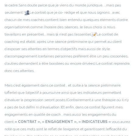
le cadre.
Sans doute parce que je viens du monde juridique, …mais pas
seulement !
Le contrat que je co- rédige et que nous signons , avec
chacun de mes coachés contient bien entendu quelques éléments d’ordre
organisationnel comme l’horaire des séances, le lieux choisi si nous
travaillons en présentiel… mais là n’est pas l’essentiel.
Le contrat de
coaching est établi, après une séance préliminaire qui permet au client
d’exposer ses attentes en termes d’objectifs mais aussi de style
d’accompagnement (certaines personnes préfèrent être un peu cocoonées,
d’autres demandent à être boostées ou encore drivées).
Le contrat reprendra
donc ces attentes.
Mais c’est également dans ce contrat , et suite à la séance préliminaire
(offerte) que l’objectif à poursuivre ainsi que les indicateurs permettant
d’évaluer la progression seront posés.(Contrairement à une thérapie où il n’y
a pas de but défini ni d’évaluation )
Et enfin, dans ce contrat figurent mes
engagements en qualité de coach , mais aussi les engagements du
client.
« CONTRAT », « ENGAGEMENT », « INDICATEURS «
vous aurez
noté que ces mots sont le reflet de l’exigence et garantissent l’efficacité du