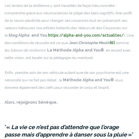
Les leviers de la résilience y sont travaillés de façon très concrète :
comprendre grâce aux neurosciences le piège des biais cognitifs, tirer profit
de la neuro-plasticité pour changer ses croyances tout en préservant ses
valeurs (retrouvez nos articles traitants des Valeurs et des Croyances sur
le
blog Alpha and You
https://alpha-and-you.com/actualites/
). Une
des conditions de réussite est ce que
Jean Christophe Meslin
[6]
nomme
les
tuteurs de résilience.
La Méthode Alpha and You®
, en accord avec
cette vision, est basée sur la pédagogie du mentorat.
Enfin, prendre soin de son véhicule autant que de son psychisme est une
nécessité qui ne fait pas débat ; la
Méthode Alpha and You®
vous
donnera également des clefs pour raccorder le corps et l’esprit.
Alors, rejoignons Sénèque,
«
La vie ce n’est pas d’attendre que l’orage
passe mais d’apprendre à danser sous la pluie
»