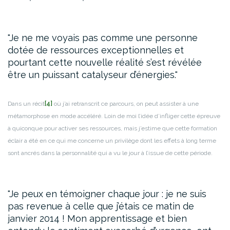
Je ne me voyais pas comme une personne
dotée de ressources exceptionnelles et
pourtant cette nouvelle réalité s’est révélée
être un puissant catalyseur d’énergies.
Dans un récit
[4]
où j’ai retranscrit ce parcours, on peut assister à une
métamorphose en mode accéléré. Loin de moi l’idée d’infliger cette épreuve
à quiconque pour activer ses ressources, mais j’estime que cette formation
éclair a été en ce qui me concerne un privilège dont les effets à long terme
sont ancrés dans la personnalité qui a vu le jour à l’issue de cette période.
Je peux en témoigner chaque jour : je ne suis
pas revenue à celle que j’étais ce matin de
janvier 2014 ! Mon apprentissage et bien