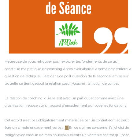
Heureuse de vous retrouver pour explorer les fondements de ce qui
constitue ma pratique de coaching.
Après avoir abordé la semaine dernière la
question de l’éthique, il est dans ce post question de la seconde jambe sur
laquelle se tient debout la relation coach/coaché : la notion de contrat
La relation de coaching, qu’elle soit avec un particulier comme avec une
organisation, repose sur un accord d’encadrement qui pose les fondations.
Cet accord n’est pas obligatoirement matérialisé par un contrat écrit et peut
être un simple engagement verbal .
En ce qui me concerne, j’ai choisi de
rédiger avec chacun de mes nouveaux clients un véritable contrat qui pose