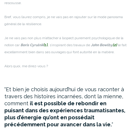
rescousse.
Bref, vous l’aurez compris, je ne vais pas en rajouter sur le mode panorama
général de la résilience.
Je ne vais pas non plus m’attacher à l’aspect purement psychologique de la
notion car
Boris Cyrulnik
[1]
, s’inspirant des travaux de
John Bowlby
[2]
le fait
excellemment bien dans ses ouvrages qui font autorité en la matière.
Alors quoi, me direz-vous ?
Et bien je choisis aujourd’hui de vous raconter à
travers des histoires incarnées, dont la mienne,
comment
il est possible de rebondir en
puisant dans des expériences traumatisantes,
plus d’énergie qu’ont en possédait
précédemment pour avancer dans la vie.