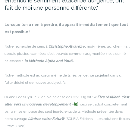
entendu le sentiment exacerbé d’urgence, ont
fait de moi une personne différente.
Lorsque l’on a rien à perdre, il apparaît immédiatement que tout
est possible !
Notre recherche de sens à
Christophe Alvarez
et moi-même, qui cheminait
depuis plusieurs années, s’est trouvée comme « augmentée » et a donné
naissance à
la Méthode Alpha and You®
.
Notre méthode est au cœur même de la résilience : se projetant dans un
futur désiré et de nouveaux objectifs
Quand Boris Cyrulnik, en pleine crise de COVID 19 dit :
« Être résilient, c’est
aller vers un nouveau développement »
[5]
, ceci se traduit concrètement
par la mise en place des sept ingrédients de la Méthode présentée dans
notre ouvrage
Libérez votre Futur
®
(SOLFIA Editions – Les solutions fiables
– févr. 2020)
.