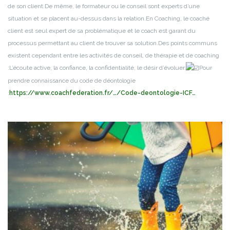
de son client.
De même, le formateur ou le conseil sont experts d’une
situation et se placent au-dessus dans la relation.
En Coaching, le coaché
client est seul expert de sa problématique et le coach est garant du
processus permettant au client de trouver sa solution.
Des points communs
existent cependant entre les activités de conseil, de thérapie et de coaching
:
L’écoute active, la confiance, la confidentialité, le désir d’évoluer.
Pour
prendre connaissance du code de déontologie
:
https://www.coachfederation.fr/…/Code-deontologie-ICF…