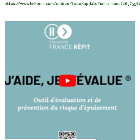
https://www.linkedin.com/embed/feed/update/urn:li:share:7165755