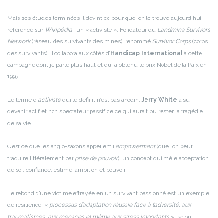
Mais ses études terminées il devint ce pour quoi on le trouve aujourd’hui
référencé sur
Wikipédia
: un « activiste ». Fondateur du
Landmine Survivors
Network
(réseau des survivants des mines), renommé
Survivor Corps
(corps
des survivants), il collabora aux côtés d’
Handicap International
à cette
campagne dont je parle plus haut et qui a obtenu le prix Nobel de la Paix en
1997.
Le terme d’
activiste
qui le définit n’est pas anodin:
Jerry White
a su
devenir actif et non spectateur passif de ce qui aurait pu rester la tragédie
de sa vie !
C’est ce que les anglo-saxons appellent l’
empowerment
(que l’on peut
traduire littéralement par
prise de pouvoir
), un concept qui mêle acceptation
de soi, confiance, estime, ambition et pouvoir.
Le rebond d’une victime effrayée en un survivant passionné est un exemple
de résilience, «
processus d’adaptation réussie face à l’adversité, aux
traumatismes, aux menaces et même aux stress importants
», selon