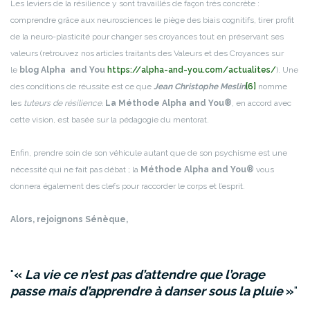
Les leviers de la résilience y sont travaillés de façon très concrète :
comprendre grâce aux neurosciences le piège des biais cognitifs, tirer profit
de la neuro-plasticité pour changer ses croyances tout en préservant ses
valeurs (retrouvez nos articles traitants des Valeurs et des Croyances sur
le
blog Alpha and You
https://alpha-and-you.com/actualites/
). Une
des conditions de réussite est ce que
Jean Christophe Meslin
[6]
nomme
les
tuteurs de résilience.
La Méthode Alpha and You®
, en accord avec
cette vision, est basée sur la pédagogie du mentorat.
Enfin, prendre soin de son véhicule autant que de son psychisme est une
nécessité qui ne fait pas débat ; la
Méthode Alpha and You®
vous
donnera également des clefs pour raccorder le corps et l’esprit.
Alors, rejoignons Sénèque,
«
La vie ce n’est pas d’attendre que l’orage
passe mais d’apprendre à danser sous la pluie
»