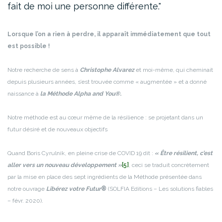
fait de moi une personne différente.
Lorsque l’on a rien à perdre, il apparaît immédiatement que tout
est possible !
Notre recherche de sens à
Christophe Alvarez
et moi-même, qui cheminait
depuis plusieurs années, s’est trouvée comme « augmentée » et a donné
naissance à
la Méthode Alpha and You®
.
Notre méthode est au cœur même de la résilience : se projetant dans un
futur désiré et de nouveaux objectifs
Quand Boris Cyrulnik, en pleine crise de COVID 19 dit :
« Être résilient, c’est
aller vers un nouveau développement »
[5]
, ceci se traduit concrètement
par la mise en place des sept ingrédients de la Méthode présentée dans
notre ouvrage
Libérez votre Futur
®
(SOLFIA Editions – Les solutions fiables
– févr. 2020)
.