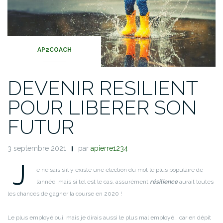
AP2COACH
DEVENIR RESILIENT
POUR LIBERER SON
FUTUR
3 septembre 2021
par
apierre1234
J
e ne sais s’il y existe une élection du mot le plus populaire de
l’année, mais si tel est le cas, assurément
résilience
aurait toutes
les chances de gagner la course en 2020 !
Le plus employé oui, mais je dirais aussi le plus mal employé… car en dépit