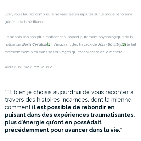
Bref, vous l’aurez compris, je ne vais pas en rajouter sur le mode panorama
général de la résilience.
Je ne vais pas non plus m’attacher à l’aspect purement psychologique de la
notion car
Boris Cyrulnik
[1]
, s’inspirant des travaux de
John Bowlby
[2]
le fait
excellemment bien dans ses ouvrages qui font autorité en la matière.
Alors quoi, me direz-vous ?
Et bien je choisis aujourd’hui de vous raconter à
travers des histoires incarnées, dont la mienne,
comment
il est possible de rebondir en
puisant dans des expériences traumatisantes,
plus d’énergie qu’ont en possédait
précédemment pour avancer dans la vie.