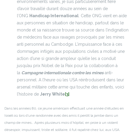
environnements variés, je suis particulièrement fière
d’avoir travaillé durant douze années au sein de
l’ONG
Handicap International
. Cette ONG vient en aide
aux personnes en situation de handicap, partout dans le
monde et sa naissance trouve sa source dans l’indignation
de médecins face aux ravages provoqués par les mines
anti personnel au Cambodge. L’impuissance face à ces
dommages infligés aux populations civiles a motivé une
action d’une si grande ampleur qu’elle les a conduit
jusqu’au prix Nobel de la Paix pour la collaboration à
la
Campagne internationale contre les mines
anti-
personnel. A l’heure où les USA réintroduisent dans leur
arsenal militaire cette arme qui touche des enfants, voici
l’histoire de
Jerry White
[3]
.
Dans les années 80, ce jeune américain effectuait une année d’études en
Israël où lors d’une randonnée avec des amis il perdit la jambe dans un
champ de mines… Après plusieurs mois d’hôpital, en proie à un violent
désespoir, impuissant, triste et solitaire, il fut rapatrié chez lui, aux USA.