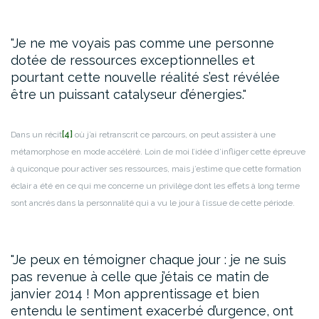
Je ne me voyais pas comme une personne
dotée de ressources exceptionnelles et
pourtant cette nouvelle réalité s’est révélée
être un puissant catalyseur d’énergies.
Dans un récit
[4]
où j’ai retranscrit ce parcours, on peut assister à une
métamorphose en mode accéléré. Loin de moi l’idée d’infliger cette épreuve
à quiconque pour activer ses ressources, mais j’estime que cette formation
éclair a été en ce qui me concerne un privilège dont les effets à long terme
sont ancrés dans la personnalité qui a vu le jour à l’issue de cette période.
Je peux en témoigner chaque jour : je ne suis
pas revenue à celle que j’étais ce matin de
janvier 2014 ! Mon apprentissage et bien
entendu le sentiment exacerbé d’urgence, ont