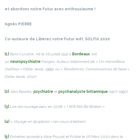
et abordons notre Futur avec enthousiasme !
Agnès PIERRE
Co-auteure de Libérez votre Futur edt. SOLFIA 2020
[1]
Boris Cyrulnik, né le 26 juillet 1937 à
Bordeaux
, est
un
neuropsychiatre
français. Auteur notamment de «
Un merveilleux
malheur
» (Odile Jacob, 1999), ou «
Résiliences. Connaissances de base
»
(Odile Jacob, 2012)
[2]
John Bowlby,
psychiatre
et
psychanalyste
britannique
(1907-1990)
[3]
Lire son ouvrage paru en 2008 «
I Will Not Be Broken »
[4]
«
Voyage en dysplasie »
(en cours d’édition)
[5]
Entretien accordé à Alice Pouyat et Publié le 26 Mars 2020 dans la